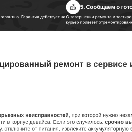
ка Wi-Fi ноутбуков Thunderobot
5. Сообщаем о гот
110
арантию. Гарантия действует на
О завершении ремонта и тестиро
курьер привезет отремонтированн
петель крышки ноутбуков
100
obot
вебкамеры ноутбуков Thunderobot
80
цированный ремонт
в сервисе 
ка драйверов ноутбуков
70
obot
жесткого диска ноутбуков
70
obot
ерьезных неисправностей
, при которой нужно нез
ти в корпус девайса. Если это случилось,
срочно в
у, отключите от питания, извлеките аккумуляторную
цепей питания ноутбуков