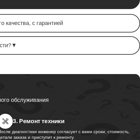
от 1595
о качества, с гарантией
от 1130
сти?
▼
от 2750
от 1495
ного обслуживания
3. Ремонт техники
от 2700
После диагностики инженер согласует с вами сроки, стоимость,
детали заказа и приступит к ремонту.