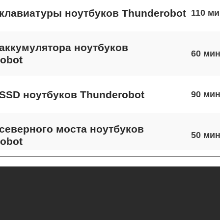
клавиатуры ноутбуков Thunderobot
110
аккумулятора ноутбуков
60
obot
SSD ноутбуков Thunderobot
90
северного моста ноутбуков
50
obot
экрана ноутбуков Thunderobot
40
 шлейфа матрицы ноутбуков
90