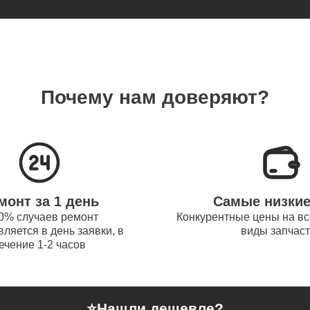
obot
термопасты ноутбуков Thunderobot
100
Почему нам доверяют?
системы охлаждения ноутбуков
60
obot
процессора ноутбуков Thunderobot
70
монт за 1 день
Самые низки
оперативной памяти ноутбуков
0% случаев ремонт
Конкурентные цены на вс
110
ляется в день заявки, в
виды запчас
obot
ечение 1-2 часов
микрофона ноутбуков Thunderobot
50
⭐
Нашли дешевле?