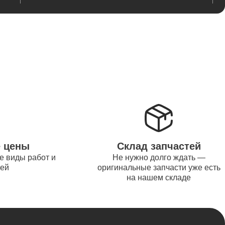
от 845
от 1200
от 1500
е цены
Склад запчастей
е виды работ и
Не нужно долго ждать —
от 995
тей
оригинальные запчасти уже есть
на нашем складе
от 2600