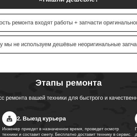
звуковой карты ноутбуков
120
obot
ость ремонта входят работы + запчасти оригинальног
тачпада ноутбуков Thunderobot
100
у мы не используем дешёвые неоригинальные запча
южного моста ноутбуков
110
obot
Этапы ремонта
контроллера питания ноутбуков
100
obot
с ремонта вашей техники для быстрого и качествен
шим-контроллера ноутбуков
2. Выезд курьера
50
obot
Инженер приедет в назначенное время, проведет осмотр
техники и составит смету. Бесплатно доставит технику в сервис.