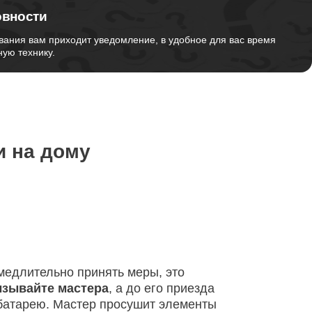
овности
от 1260
вания вам приходит уведомление, в удобное для вас время
ую технику.
от 1045
от 1620
и на дому
от 1170
от 1500
амедлительно принять меры, это
ызывайте мастера
, а до его приезда
 батарею. Мастер просушит элементы