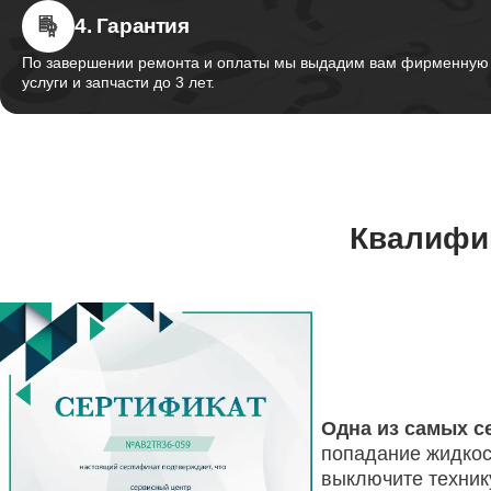
Настрой
4. Гарантия
По завершении ремонта и оплаты мы выдадим вам фирменную г
услуги и запчасти до 3 лет.
Ремонт 
Thunder
Ремонт 
Квалифи
Установ
Thunder
Ремонт 
Thunder
Одна из самых с
попадание жидкос
выключите техник
Ремонт 