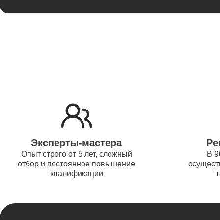
Thunder
Ремонт 
Ремонт 
Thunder
Ремонт 
Эксперты-мастера
Ре
Ремонт 
Опыт строго от 5 лет, сложный
В 9
отбор и постоянное повышение
осуществ
Thunder
квалификации
т
Ремонт 